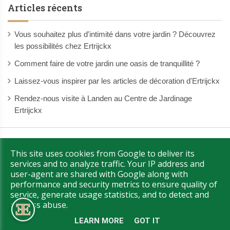
Articles récents
Vous souhaitez plus d'intimité dans votre jardin ? Découvrez
les possibilités chez Ertrijckx
Comment faire de votre jardin une oasis de tranquillité ?
Laissez-vous inspirer par les articles de décoration d'Ertrijckx
Rendez-nous visite à Landen au Centre de Jardinage
Ertrijckx
Copyright © 2026 Ertrijckx. All Rights Reserved.
|
This site uses cookies from Google to deliver its
|
Confidentialité & Cookies
UP-TO-DATE WebDesign
services and to analyze traffic. Your IP address and
user-agent are shared with Google along with
performance and security metrics to ensure quality of
service, generate usage statistics, and to detect and
address abuse.
LEARN MORE
GOT IT